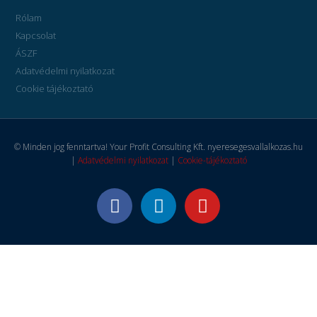
Rólam
Kapcsolat
ÁSZF
Adatvédelmi nyilatkozat
Cookie tájékoztató
© Minden jog fenntartva! Your Profit Consulting Kft. nyeresegesvallalkozas.hu
|
Adatvédelmi nyilatkozat
|
Cookie-tájékoztató