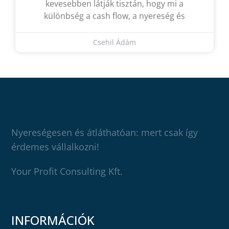
kevesebben látják tisztán, hogy mi a
különbség a cash flow, a nyereség és
Csehil Ádám
Nyereségesen és átláthatóan: mert csak így
érdemes vállalkozni!
Your Profit Consulting Kft.
INFORMÁCIÓK