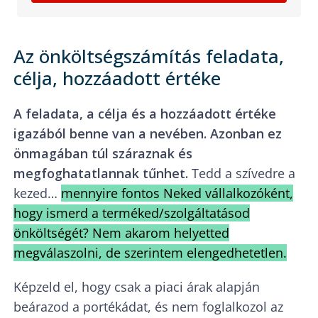
Az önköltségszámítás feladata,
célja, hozzáadott értéke
A feladata, a célja és a hozzáadott értéke
igazából benne van a nevében. Azonban ez
önmagában túl száraznak és
megfoghatatlannak tűnhet.
Tedd a szívedre a
kezed…
mennyire fontos Neked vállalkozóként,
hogy ismerd a terméked/szolgáltatásod
önköltségét? Nem akarom helyetted
megválaszolni, de szerintem elengedhetetlen.
Képzeld el, hogy csak a piaci árak alapján
beárazod a portékádat, és nem foglalkozol az