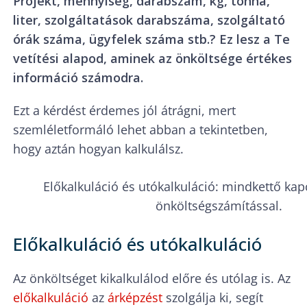
Projekt, mennyiség, darabszám, kg, tonna,
liter, szolgáltatások darabszáma, szolgáltató
órák száma, ügyfelek száma stb.? Ez lesz a Te
vetítési alapod, aminek az önköltsége értékes
információ számodra.
Ezt a kérdést érdemes jól átrágni, mert
szemléletformáló lehet abban a tekintetben,
hogy aztán hogyan kalkulálsz.
Előkalkuláció és utókalkuláció: mindkettő kap
önköltségszámítással.
Előkalkuláció és utókalkuláció
Az önköltséget kikalkulálod előre és utólag is. Az
előkalkuláció
az
árképzést
szolgálja ki, segít