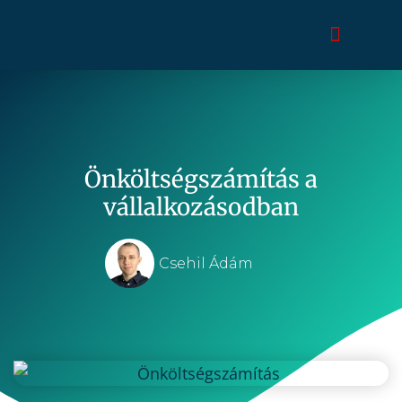
Önköltségszámítás a
vállalkozásodban
Csehil Ádám