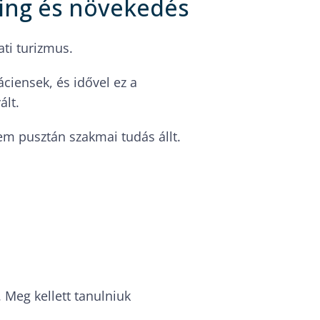
ting és növekedés
ati turizmus.
ciensek, és idővel ez a
ált.
nem pusztán szakmai tudás állt.
 Meg kellett tanulniuk