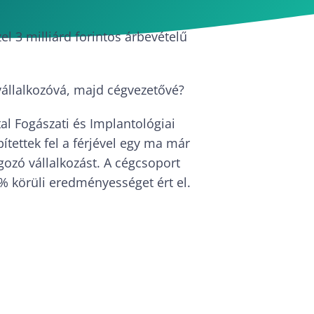
l 3 milliárd forintos árbevételű
vállalkozóvá, majd cégvezetővé?
l Fogászati és Implantológiai
ítettek fel a férjével egy ma már
ozó vállalkozást. A cégcsoport
5% körüli eredményességet ért el.