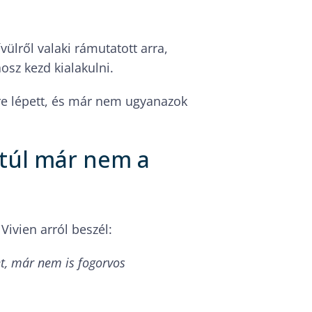
ívülről valaki rámutatott arra,
sz kezd kialakulni.
intre lépett, és már nem ugyanazok
 túl már nem a
Vivien arról beszél:
t, már nem is fogorvos