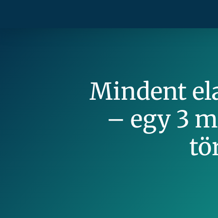
Mindent el
– egy 3 m
tö