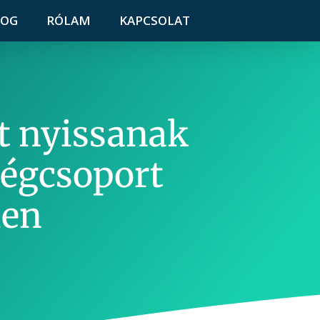
LOG
RÓLAM
KAPCSOLAT
t nyissanak
cégcsoport
ien