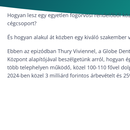
Hogyan lesz egy egyetlen fogorvosi rendelőből köze
cégcsoport?
És hogyan alakul át közben egy kiváló szakember 
Ebben az epizódban Thury Viviennel, a Globe Denta
Központ alapítójával beszélgetünk arról, hogyan ép
több telephelyen működő, közel 100-110 fővel dolg
2024-ben közel 3 milliárd forintos árbevételt és 2