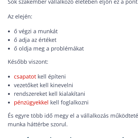
Sok szakember vállalkozó életében eljön ez a pont
Az elején:
ő végzi a munkát
ő adja az értéket
ő oldja meg a problémákat
Később viszont:
csapatot
kell építeni
vezetőket kell kinevelni
rendszereket kell kialakítani
pénzügyekkel
kell foglalkozni
És egyre több idő megy el a vállalkozás működte
munka háttérbe szorul.