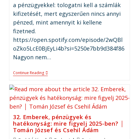
a pénzügyekkel: tologatni kell a számlák
kifizetését, mert egyszerűen nincs annyi
pénzed, mint amennyit ki kellene
fizetned.
https://open.spotify.com/episode/2wQBl
oZko5LcE0BjEyLi4b?si=5250e7bb9d384f86
Nagyon nem…
Continue Reading
32. Emberek, pénzügyek és
hatékonyság: mire figyelj 2025-ben? │
Tomán József és Csehil Ádám