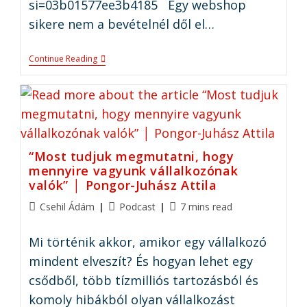
si=03b01577ee3b4185 Egy webshop
sikere nem a bevételnél dől el…
Continue Reading
“Most tudjuk megmutatni, hogy
mennyire vagyunk vállalkozónak
valók” │ Pongor-Juhász Attila
Csehil Ádám
Podcast
7 mins read
Mi történik akkor, amikor egy vállalkozó
mindent elveszít? És hogyan lehet egy
csődből, több tízmilliós tartozásból és
komoly hibákból olyan vállalkozást