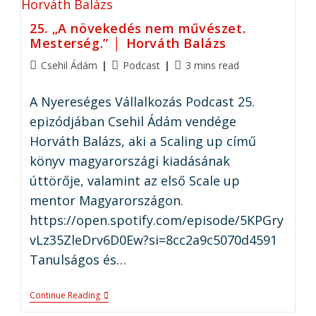
25. „A növekedés nem művészet.
Mesterség.” │ Horváth Balázs
Csehil Ádám
Podcast
3 mins read
A Nyereséges Vállalkozás Podcast 25.
epizódjában Csehil Ádám vendége
Horváth Balázs, aki a Scaling up című
könyv magyarországi kiadásának
úttörője, valamint az első Scale up
mentor Magyarországon.
https://open.spotify.com/episode/5KPGry
vLz35ZleDrv6D0Ew?si=8cc2a9c5070d4591
Tanulságos és…
Continue Reading