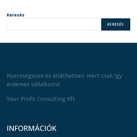
Keresés
KERESÉS
Nyereségesen és átláthatóan: mert csak így
érdemes vállalkozni!
Your Profit Consulting Kft.
INFORMÁCIÓK