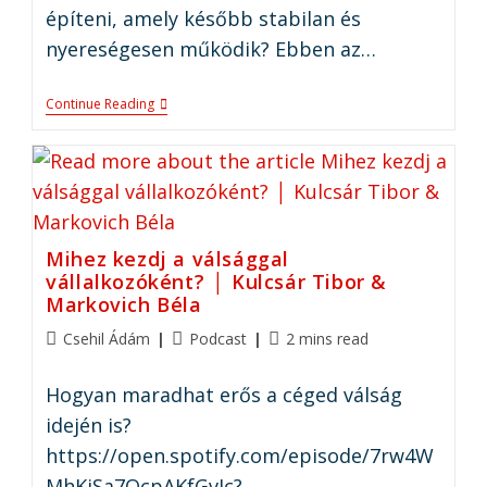
építeni, amely később stabilan és
nyereségesen működik? Ebben az…
Continue Reading
Mihez kezdj a válsággal
vállalkozóként? │ Kulcsár Tibor &
Markovich Béla
Csehil Ádám
Podcast
2 mins read
Hogyan maradhat erős a céged válság
idején is?
https://open.spotify.com/episode/7rw4W
MhKjSa7QcpAKfGvIc?