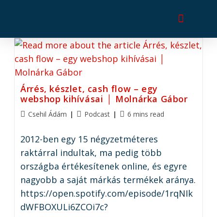
Árrés, készlet, cash flow – egy
webshop kihívásai │ Molnárka Gábor
Csehil Ádám
Podcast
6 mins read
2012-ben egy 15 négyzetméteres
raktárral indultak, ma pedig több
országba értékesítenek online, és egyre
nagyobb a saját márkás termékek aránya.
https://open.spotify.com/episode/1rqNIk
dWFBOXULi6ZCOi7c?