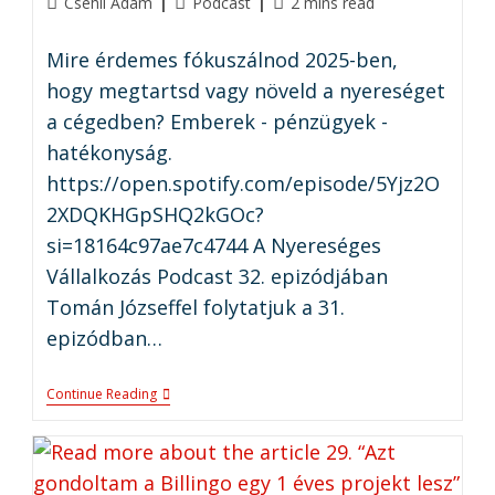
Csehil Ádám
Podcast
2 mins read
Mire érdemes fókuszálnod 2025-ben,
hogy megtartsd vagy növeld a nyereséget
a cégedben? Emberek - pénzügyek -
hatékonyság.
https://open.spotify.com/episode/5Yjz2O
2XDQKHGpSHQ2kGOc?
si=18164c97ae7c4744 A Nyereséges
Vállalkozás Podcast 32. epizódjában
Tomán Józseffel folytatjuk a 31.
epizódban…
Continue Reading