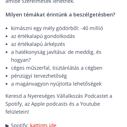
amibe szerelmesek lehetnek.
Milyen témákat érintünk a beszélgetésben?
kimászni egy mély gödörből: -40 millió
az értékalapú gondolkodás
az értékalapú árképzés
a hatékonyság javítása: de meddig, és
hogyan?
céges műszerfal, tisztánlátás a cégben
pénzügyi tervezhetőség
a magánvagyon nyújtotta lehetőségek
Keresd a Nyereséges Vállalkozás Podcastet a
Spotify, az Apple podcasts és a Youtube
felületein!
▶ Spotify:
kattints ide