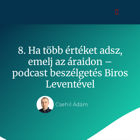
8. Ha több értéket adsz,
emelj az áraidon –
podcast beszélgetés Biros
Leventével
Csehil Ádám