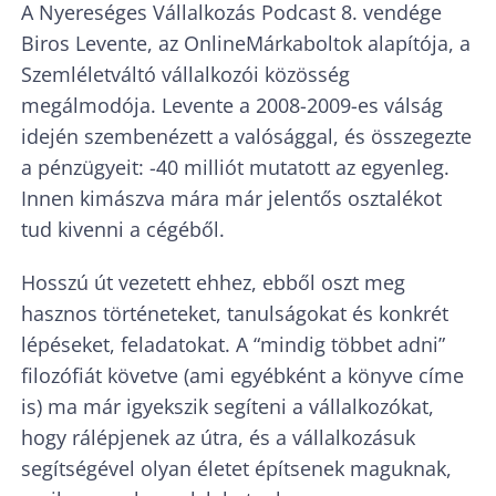
A Nyereséges Vállalkozás Podcast 8. vendége
Biros Levente, az OnlineMárkaboltok alapítója, a
Szemléletváltó vállalkozói közösség
megálmodója. Levente a 2008-2009-es válság
idején szembenézett a valósággal, és összegezte
a pénzügyeit: -40 milliót mutatott az egyenleg.
Innen kimászva mára már jelentős osztalékot
tud kivenni a cégéből.
Hosszú út vezetett ehhez, ebből oszt meg
hasznos történeteket, tanulságokat és konkrét
lépéseket, feladatokat. A “mindig többet adni”
filozófiát követve (ami egyébként a könyve címe
is) ma már igyekszik segíteni a vállalkozókat,
hogy rálépjenek az útra, és a vállalkozásuk
segítségével olyan életet építsenek maguknak,