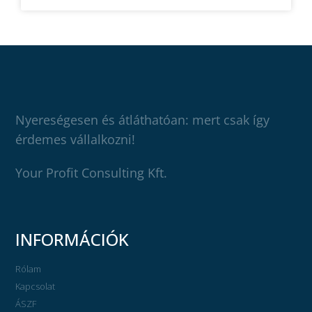
Nyereségesen és átláthatóan: mert csak így
érdemes vállalkozni!
Your Profit Consulting Kft.
INFORMÁCIÓK
Rólam
Kapcsolat
ÁSZF