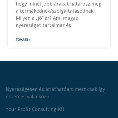
hogy minél jobb árakat határozz meg
a termékednek/szolgáltatásodnak.
Milyen a „jó” ár? Ami magas
nyereséget tartalmaz és
TOVÁBB »
Nyereségesen és átláthatóan: mert csak így
érdemes vállalkozni!
Your Profit Consulting Kft.