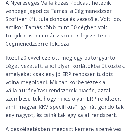
A Nyereséges Vállalkozás Podcast hetedik
vendége Jagodics Tamás, a Cégmenedzser
Szoftver Kft. tulajdonosa és vezetője. Volt idő,
amikor Tamás több mint 30 cégben volt
tulajdonos, ma már viszont kifejezetten a
Cégmenedzserre fókuszál.
Közel 20 évvel ezelőtt még egy bútorgyártó
céget vezetett, ahol olyan korlátokba ütköztek,
amelyeket csak egy jó ERP rendszer tudott
volna megoldani. Miután körbenéztek a
vállalatirányítási rendszerek piacán, azzal
szembesültek, hogy nincs olyan ERP rendszer,
ami “magyar KKV specifikus”. Így hát gondoltak
egy nagyot, és csináltak egy saját rendszert.
A beszélgetésben megoszt kemény személyes