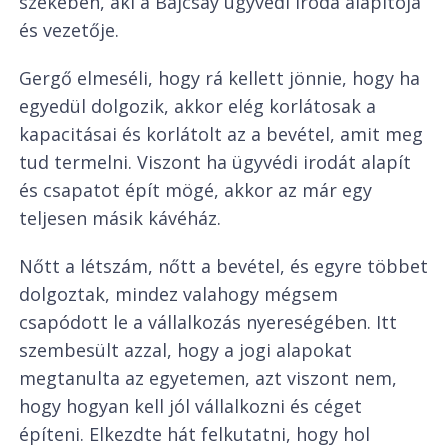
székében, aki a Bajcsay ügyvédi iroda alapítója
és vezetője.
Gergő elmeséli, hogy rá kellett jönnie, hogy ha
egyedül dolgozik, akkor elég korlátosak a
kapacitásai és korlátolt az a bevétel, amit meg
tud termelni. Viszont ha ügyvédi irodát alapít
és csapatot épít mögé, akkor az már egy
teljesen másik kávéház.
Nőtt a létszám, nőtt a bevétel, és egyre többet
dolgoztak, mindez valahogy mégsem
csapódott le a vállalkozás nyereségében. Itt
szembesült azzal, hogy a jogi alapokat
megtanulta az egyetemen, azt viszont nem,
hogy hogyan kell jól vállalkozni és céget
építeni. Elkezdte hát felkutatni, hogy hol