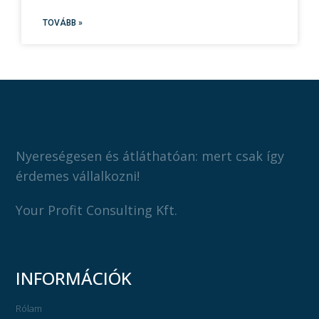
TOVÁBB »
Nyereségesen és átláthatóan: mert csak így
érdemes vállalkozni!
Your Profit Consulting Kft.
INFORMÁCIÓK
Rólam