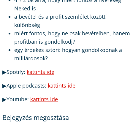
4 + 2 ok arra, hogy miért fontos a nyereség
Neked is
a bevétel és a profit szemlélet közötti
különbség
miért fontos, hogy ne csak bevételben, hanem
profitban is gondolkodj?
egy érdekes sztori: hogyan gondolkodnak a
milliárdosok?
▶Spotify:
kattints ide
▶Apple podcasts:
kattints ide
▶Youtube:
kattints ide
Bejegyzés megosztása