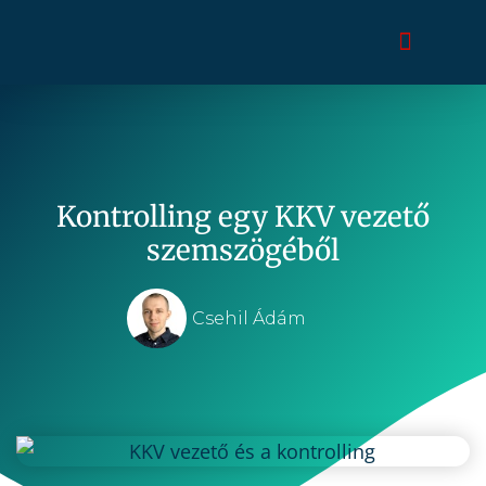
Kontrolling egy KKV vezető
szemszögéből
Csehil Ádám