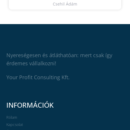
Csehil Ádám
Nyereségesen és átláthatóan: mert csak így
érdemes vállalkozni!
Your Profit Consulting Kft.
INFORMÁCIÓK
Rólam
Kapcsolat