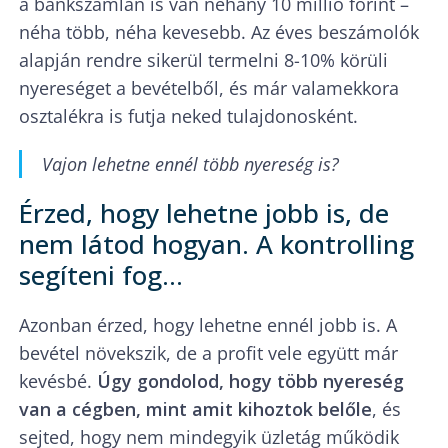
a bankszámlán is van néhány 10 millió forint –
néha több, néha kevesebb. Az éves beszámolók
alapján rendre sikerül termelni 8-10% körüli
nyereséget a bevételből, és már valamekkora
osztalékra is futja neked tulajdonosként.
Vajon lehetne ennél több nyereség is?
Érzed, hogy lehetne jobb is, de
nem látod hogyan. A kontrolling
segíteni fog…
Azonban érzed, hogy lehetne ennél jobb is. A
bevétel növekszik, de a profit vele együtt már
kevésbé.
Úgy gondolod, hogy több nyereség
van a cégben, mint amit kihoztok belőle
, és
sejted, hogy nem mindegyik üzletág működik