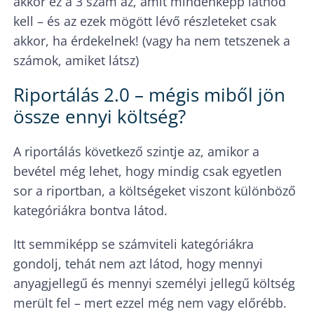
akkor ez a 3 szám az, amit mindenképp látnod
kell – és az ezek mögött lévő részleteket csak
akkor, ha érdekelnek! (vagy ha nem tetszenek a
számok, amiket látsz)
Riportálás 2.0 – mégis miből jön
össze ennyi költség?
A riportálás következő szintje az, amikor a
bevétel még lehet, hogy mindig csak egyetlen
sor a riportban, a költségeket viszont különböző
kategóriákra bontva látod.
Itt semmiképp se számviteli kategóriákra
gondolj, tehát nem azt látod, hogy mennyi
anyagjellegű és mennyi személyi jellegű költség
merült fel – mert ezzel még nem vagy előrébb.