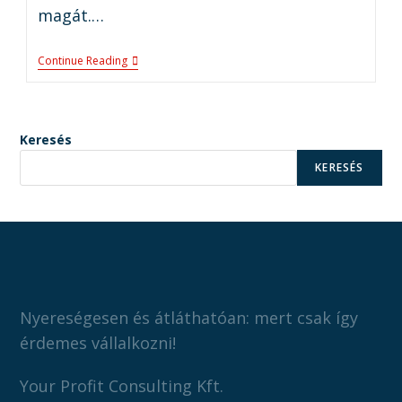
magát.…
Continue Reading
Keresés
KERESÉS
Nyereségesen és átláthatóan: mert csak így
érdemes vállalkozni!
Your Profit Consulting Kft.